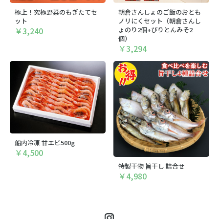
極上！究極野菜のもぎたてセ
朝倉さんしょのご飯のおとも
ット
ノリにくセット（朝倉さんし
￥3,240
ょのり2個+ぴりとんみそ2
個）
￥3,294
船内冷凍 甘エビ500g
￥4,500
特製干物 旨干し 詰合せ
￥4,980