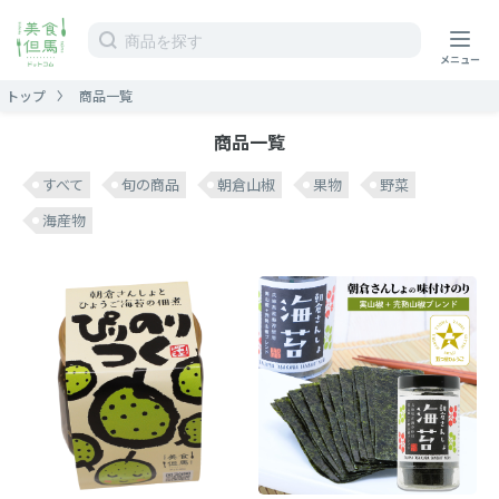
トップ
商品一覧
商品一覧
すべて
旬の商品
朝倉山椒
果物
野菜
海産物
ホーム
ストア
作り手
運営情報
ガイド
カート