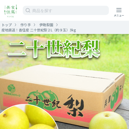
トップ
作り手
伊助梨園
産地直送！香住産 二十世紀梨２L（約９玉）3kg
ホーム
ストア
作り手
運営情報
ガイド
カート