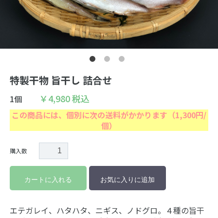
マイページ
お問い合わせ
特定商取引について
プライバシーポリシー
特製干物 旨干し 詰合せ
￥4,980
税込
1個
この商品には、個別に次の送料がかかります（1,300円/
個）
購入数
カートに入れる
お気に入りに追加
エテガレイ、ハタハタ、ニギス、ノドグロ。４種の旨干