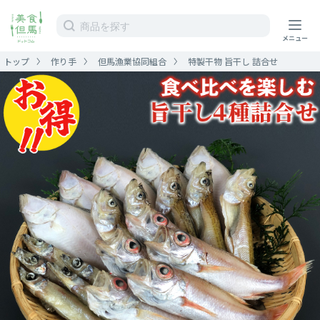
トップ
作り手
但馬漁業協同組合
特製干物 旨干し 詰合せ
ホーム
ストア
作り手
運営情報
ガイド
カート